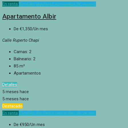
En renta
También alquileres semanales de verano.
Apartamento Albir
De
€1,350
/Un mes
Calle Ruperto Chapi
Camas:
2
Balneario:
2
85
m²
Apartamentos
Detalles
5 meses hace
5 meses hace
Destacado
En renta
También alquileres semanales de verano.
De
€950
/Un mes