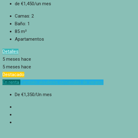
de
€1,450
/un mes
Camas:
2
Baño:
1
85
m²
Apartamentos
Detalles
5 meses hace
5 meses hace
Destacado
En renta
También alquileres semanales de verano.
De
€1,350
/Un mes