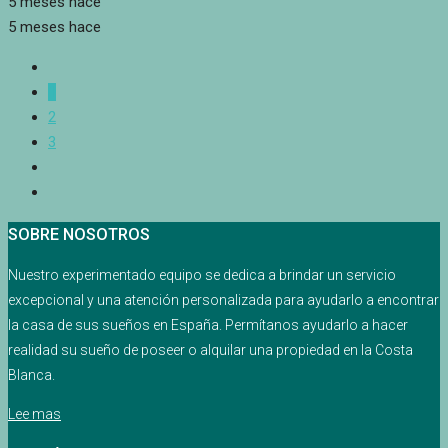
5 meses hace
5 meses hace
1
2
3
SOBRE NOSOTROS
Nuestro experimentado equipo se dedica a brindar un servicio
excepcional y una atención personalizada para ayudarlo a encontrar
la casa de sus sueños en España. Permítanos ayudarlo a hacer
realidad su sueño de poseer o alquilar una propiedad en la Costa
Blanca.
Lee mas