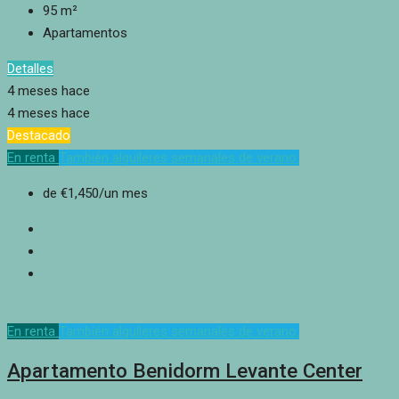
95
m²
Apartamentos
Detalles
4 meses hace
4 meses hace
Destacado
En renta
También alquileres semanales de verano.
de
€1,450
/un mes
En renta
También alquileres semanales de verano.
Apartamento Benidorm Levante Center