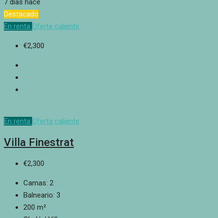
7 días hace
Destacado
En renta
Oferta caliente
€2,300
En renta
Oferta caliente
Villa Finestrat
€2,300
Camas:
2
Balneario:
3
200
m²