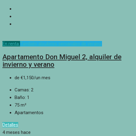
En renta
También alquileres semanales de verano.
Apartamento Don Miguel 2, alquiler de
invierno y verano
de
€1,150
/un mes
Camas:
2
Baño:
1
75
m²
Apartamentos
Detalles
4 meses hace