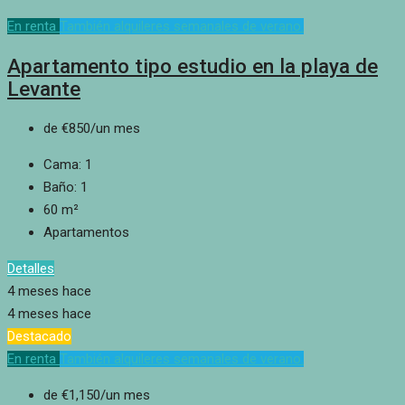
En renta
También alquileres semanales de verano.
Apartamento tipo estudio en la playa de
Levante
de
€850
/un mes
Cama:
1
Baño:
1
60
m²
Apartamentos
Detalles
4 meses hace
4 meses hace
Destacado
En renta
También alquileres semanales de verano.
de
€1,150
/un mes