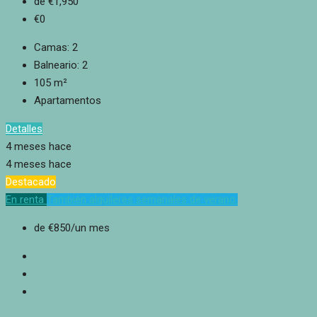
de
€1,950
€0
Camas:
2
Balneario:
2
105
m²
Apartamentos
Detalles
4 meses hace
4 meses hace
Destacado
En renta
También alquileres semanales de verano.
de
€850
/un mes