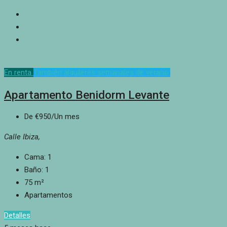
En renta
También alquileres semanales de verano.
Apartamento Benidorm Levante
De
€950
/Un mes
Calle Ibiza,
Cama:
1
Baño:
1
75
m²
Apartamentos
Detalles