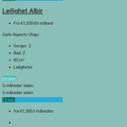
Leilighet Albir
Fra
€1,350
/En måned
Calle Ruperto Chapi
Senger:
2
Bad:
2
85
m²
Leiligheter
Detaljer
5 måneder siden
5 måneder siden
Til leie
Også ukentlig sommer lar
fra
€1,300
/i måneden