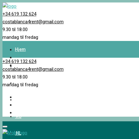
+34 619 132 624
costablanca4rent@gmail.com
9.30 til 18.00
mandag til fredag
Hjem
+34 619 132 624
Eiendomssøk
costablanca4rent@gmail.com
9.30 til 18.00
EN_GB
mandag til fredag
NB
RU
NL