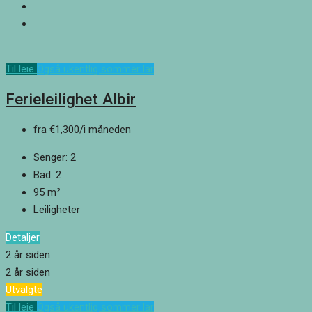
Til leie
Også ukentlig sommer lar
Ferieleilighet Albir
fra
€1,300
/i måneden
Senger:
2
Bad:
2
95
m²
Leiligheter
Detaljer
2 år siden
2 år siden
Utvalgte
Til leie
Også ukentlig sommer lar