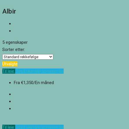
Albir
5 egenskaper
Sorter etter:
Utvalgte
Til leie
Også ukentlig sommer lar
Fra
€1,350
/En måned
Til leie
Også ukentlig sommer lar