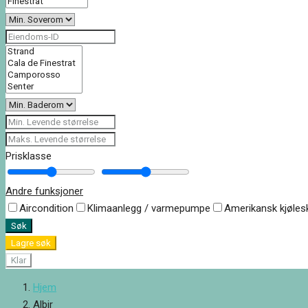
Prisklasse
Andre funksjoner
Aircondition
Klimaanlegg / varmepumpe
Amerikansk kjøles
Søk
Lagre søk
Klar
Hjem
Albir