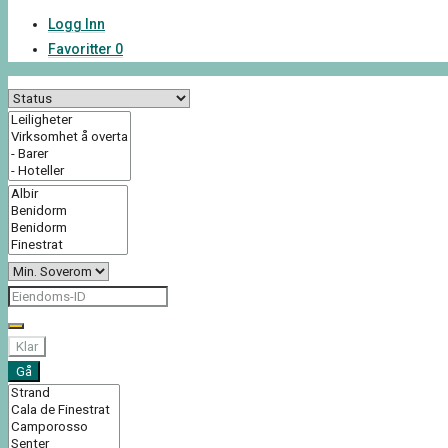
Logg Inn
Favoritter
0
Klar
Gå